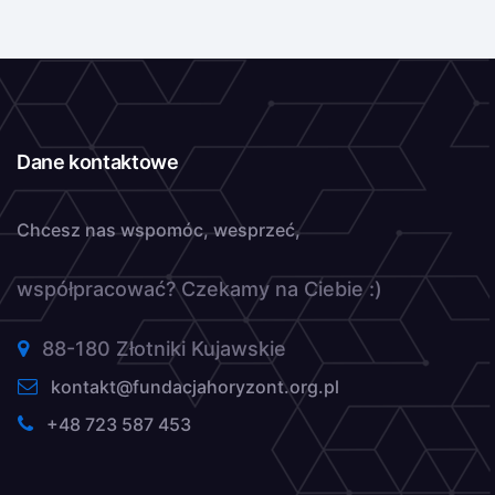
Dane kontaktowe
Chcesz nas wspomóc, wesprzeć,
współpracować? Czekamy na Ciebie :)
88-180 Złotniki Kujawskie
kontakt@fundacjahoryzont.org.pl
+48 723 587 453